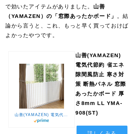
で効いたアイテムがありました。
山善
（YAMAZEN）の「窓際あったかボード」
。結
論から言うと、これ、もっと早く買っておけば
よかったやつです。
山善(YAMAZEN)
電気代節約 省エネ
隙間風防止 寒さ対
策 断熱パネル 窓際
あったかボード 厚
さ8mm LL YMA-
908(ST)
山善(YAMAZEN) 電気代節約 省エネ 隙間風防止 寒さ対策 断熱パネル 窓際あったかボード 厚さ8mm LL YMA-908(ST)
詳しくみる