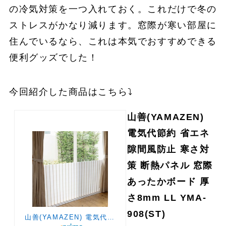
の冷気対策を一つ入れておく。これだけで冬の
ストレスがかなり減ります。窓際が寒い部屋に
住んでいるなら、これは本気でおすすめできる
便利グッズでした！
今回紹介した商品はこちら⤵️
山善(YAMAZEN)
電気代節約 省エネ
隙間風防止 寒さ対
策 断熱パネル 窓際
あったかボード 厚
さ8mm LL YMA-
908(ST)
山善(YAMAZEN) 電気代節約 省エネ 隙間風防止 寒さ対策 断熱パネル 窓際あったかボード 厚さ8mm LL YMA-908(ST)